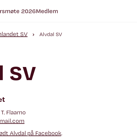
rsmøte 2026
Medlem
nnlandet SV
Alvdal SV
l SV
et
 T. Flaamo
tmail.com
Rødt Alvdal på Facebook
.