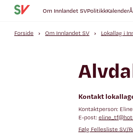
Om Innlandet SV
Politikk
Kalender
Å
Forside
Om Innlandet SV
Lokallag i I
Alvda
Kontakt lokallag
Kontaktperson: Eline
E-post:
eline_tf@ho
Følg Fellesliste SV/