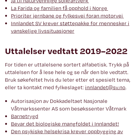
Ja til naturvennlige solkraftverk
La Farida og familien få opphold i Norge
Prioriter jernbane og fylkesvei foran motorvei
Innlandet SV krever støttepakke for mennesker i
vanskelige livssituasjoner
Uttalelser vedtatt 2019–2022
For tiden er uttalelsene sortert alfabetisk. Trykk på
uttalelsen for å lese hele og se når den ble vedtatt.
Bruk søkefeltet hvis du leter etter et spesielt tema,
eller ta kontakt med fylkeslaget:
innlandet@sv.no
.
Autorisasjon av Dokkadeltaet Nasjonale
Våtmarkssenter AS som besøkssenter Våtmark
Barnetrygd
Bevar det biologiske mangfoldet i Innlandet!
Den psykiske helsekrisa krever oppbygging av