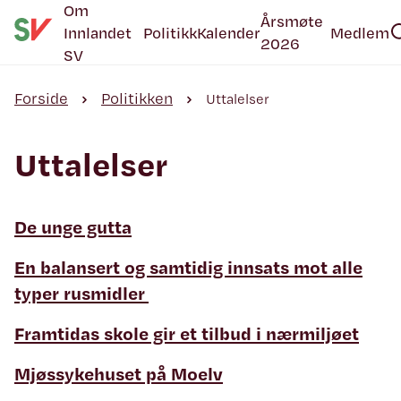
Om
Årsmøte
Innlandet
Politikk
Kalender
Medlem
2026
SV
Forside
Politikken
Uttalelser
Uttalelser
De unge gutta
En balansert og samtidig innsats mot alle
typer rusmidler
Framtidas skole gir et tilbud i nærmiljøet
Mjøssykehuset på Moelv