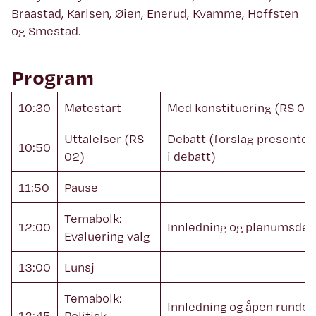
Braastad, Karlsen, Øien, Enerud, Kvamme, Hoffsten
og Smestad.
Program
10:30
Møtestart
Med konstituering (RS 01)
Uttalelser (RS
Debatt (forslag presenter
10:50
02)
i debatt)
11:50
Pause
Temabolk:
12:00
Innledning og plenumsdeb
Evaluering valg
13:00
Lunsj
Temabolk:
Innledning og åpen runde i
13:45
Politisk