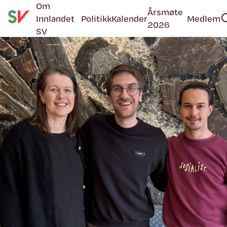
Om
Årsmøte
Innlandet
Politikk
Kalender
Medlem
2026
SV