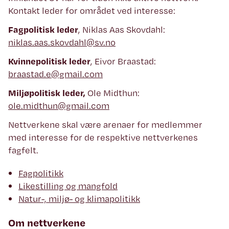
Kontakt leder for området ved interesse:
Fagpolitisk leder
, Niklas Aas Skovdahl:
niklas.aas.skovdahl@sv.no
Kvinnepolitisk leder
, Eivor Braastad:
braastad.e@gmail.com
Miljøpolitisk leder,
Ole Midthun:
ole.midthun@gmail.com
Nettverkene skal være arenaer for medlemmer
med interesse for de respektive nettverkenes
fagfelt.
Fagpolitikk
Likestilling og mangfold
Natur-, miljø- og klimapolitikk
Om nettverkene