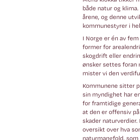
både natur og klima.
årene, og denne utvik
kommunestyrer i hel
I Norge er én av fem 
former for arealendr
skogdrift eller endr
ønsker settes foran 
mister vi den verdifu
Kommunene sitter på 
sin myndighet har e
for framtidige gener
at den er offensiv p
skader naturverdier.
oversikt over hva so
naturmangfold, som 