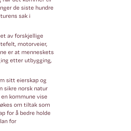
nger de siste hundre
turens sak i
et av forskjellige
tefelt, motorveier,
kene er at menneskets
ging etter utbygging,
m sitt eierskap og
 sikre norsk natur
kan en kommune vise
 søkes om tiltak som
p for å bedre holde
lan for