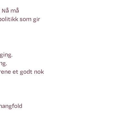
l. Nå må
olitikk som gir
ging.
ng.
rene et godt nok
mangfold