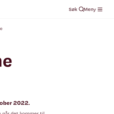
Søk
Meny
ne
ne
tober 2022.
g når det kommer til