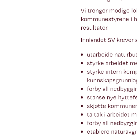
Vi trenger modige lok
kommunestyrene i hel
resultater.
Innlandet SV krever
utarbeide naturbu
styrke arbeidet me
styrke intern kom
kunnskapsgrunnl
forby all nedbyggi
stanse nye hyttefel
skjøtte kommunens
ta tak i arbeidet
forby all nedbygg
etablere naturavgi