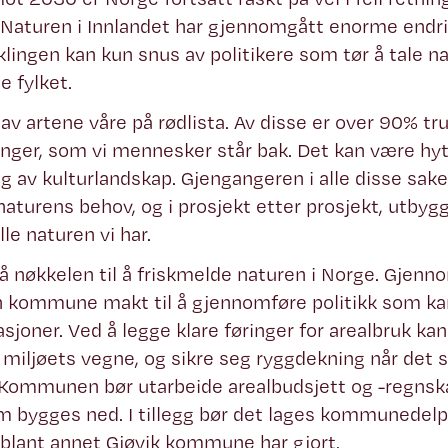
 Naturen i Innlandet har gjennomgått enorme endri
lingen kan kun snus av politikere som tør å tale na
e fylket.
av artene våre på rødlista. Av disse er over 90% tru
inger, som vi mennesker står bak. Det kan være hyt
ing av kulturlandskap. Gjengangeren i alle disse sa
naturens behov, og i prosjekt etter prosjekt, utbyg
lle naturen vi har.
nøkkelen til å friskmelde naturen i Norge. Gjenno
n kommune makt til å gjennomføre politikk som kan
asjoner. Ved å legge klare føringer for arealbruk 
å miljøets vegne, og sikre seg ryggdekning når det
 Kommunen bør utarbeide arealbudsjett og -regnska
m bygges ned. I tillegg bør det lages kommunedelp
blant annet Gjøvik kommune har gjort.