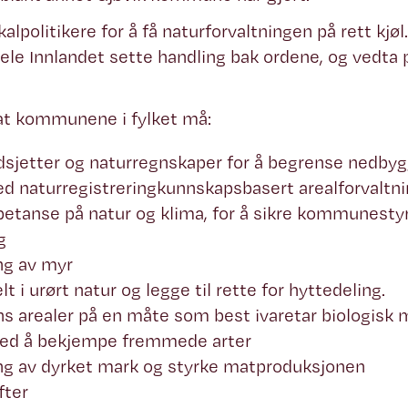
alpolitikere for å få naturforvaltningen på rett kjø
e Innlandet sette handling bak ordene, og vedta p
 at kommunene i fylket må:
dsjetter og naturregnskaper for å begrense nedbyg
d naturregistreringkunnskapsbasert arealforvaltni
petanse på natur og klima, for å sikre kommunesty
ag
ng av myr
t i urørt natur og legge til rette for hyttedeling.
 arealer på en måte som best ivaretar biologisk 
 med å bekjempe fremmede arter
ing av dyrket mark og styrke matproduksjonen
fter