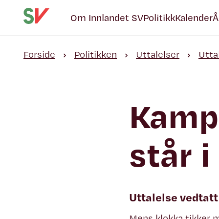
Om Innlandet SV
Politikk
Kalender
Å
Forside
Politikken
Uttalelser
Utta
Kamp
står
Uttalelse vedtat
Mens klokka tikker m