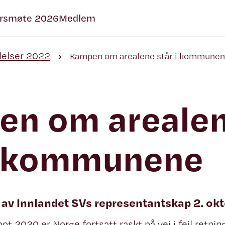
rsmøte 2026
Medlem
lelser 2022
Kampen om arealene står i kommune
en om areale
 i kommunene
t av Innlandet SVs representantskap 2. ok
ot 2030 er Norge fortsatt raskt på vei i feil retnin